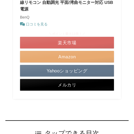
線リモコン 自動調光 平面/湾曲モニター対応 USB
電源
BenQ
口コミを見る
＼ポイント最大11倍！／
楽天市場
Amazon
Yahooショッピング
メルカリ
タップできる目次