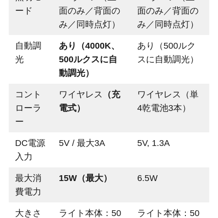
ード
面のみ／背面の
面のみ／背面の
み／同時点灯）
み／同時点灯）
自動調
あり（4000K、
あり（500ルク
光
500ルクスに自
スに自動調光）
動調光）
コント
ワイヤレス
（充
ワイヤレス（単
ローラ
電式）
4乾電池3本）
ー
DC電源
5V / 最大3A
5V, 1.3A
入力
最大消
15W（最大）
6.5W
費電力
大きさ
ライト本体：50
ライト本体：50