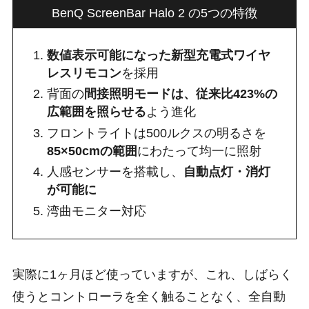
BenQ ScreenBar Halo 2 の5つの特徴
数値表示可能になった新型充電式ワイヤ
レスリモコン
を採用
背面の
間接照明モードは、従来比423%の
広範囲を照らせる
よう進化
フロントライトは500ルクスの明るさを
85×50cmの範囲
にわたって均一に照射
人感センサーを搭載し、
自動点灯・消灯
が可能に
湾曲モニター対応
実際に1ヶ月ほど使っていますが、これ、しばらく
使うとコントローラを全く触ることなく、全自動