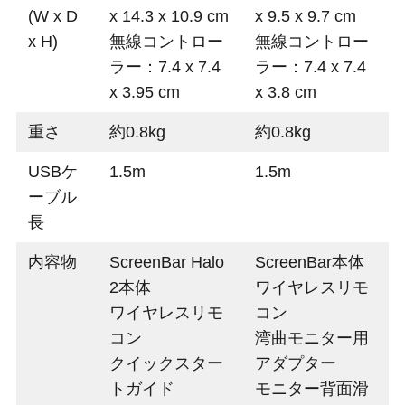
(W x D
x 14.3 x 10.9 cm
x 9.5 x 9.7 cm
x H)
無線コントロー
無線コントロー
ラー：7.4 x 7.4
ラー：7.4 x 7.4
x 3.95 cm
x 3.8 cm
重さ
約0.8kg
約0.8kg
USBケ
1.5m
1.5m
ーブル
長
内容物
ScreenBar Halo
ScreenBar本体
2本体
ワイヤレスリモ
ワイヤレスリモ
コン
コン
湾曲モニター用
クイックスター
アダプター
トガイド
モニター背面滑